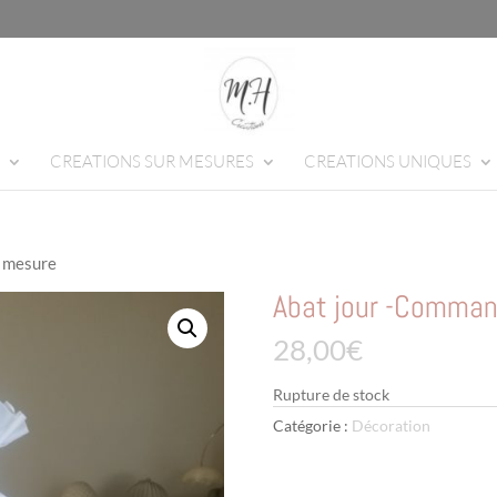
CREATIONS SUR MESURES
CREATIONS UNIQUES
r mesure
Abat jour -Comman
28,00
€
Rupture de stock
Catégorie :
Décoration