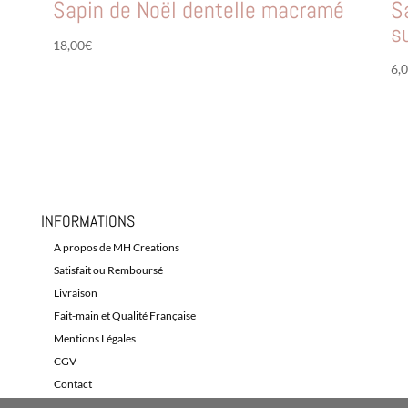
Sapin de Noël dentelle macramé
S
s
18,00
€
6,
INFORMATIONS
A propos de MH Creations
Satisfait ou Remboursé
Livraison
Fait-main et Qualité Française
Mentions Légales
CGV
Contact