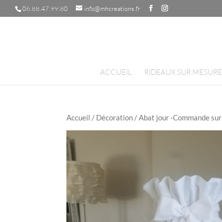
06.88.47.99.80
info@mhcreations.fr
ACCUEIL
RIDEAUX SUR MESURE
Accueil
/
Décoration
/ Abat jour -Commande su