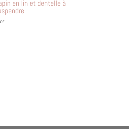
apin en lin et dentelle à
uspendre
00
€