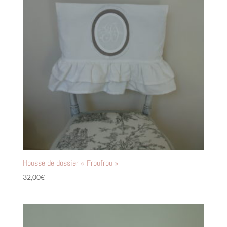
Housse de dossier « Froufrou »
32,00
€