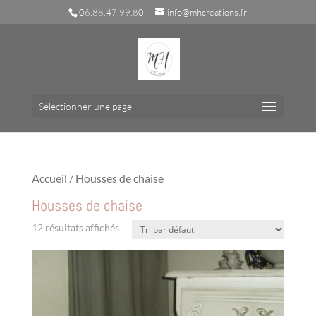
06.88.47.99.80
info@mhcreations.fr
Sélectionner une page
Accueil
/ Housses de chaise
Housses de chaise
12 résultats affichés