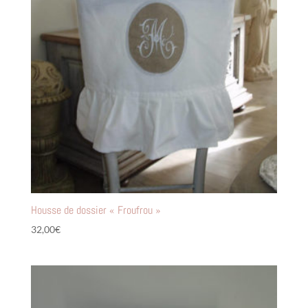
Housse de dossier « Froufrou »
32,00
€