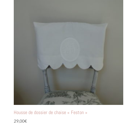
Housse de dossier de chaise « Feston »
29,00
€