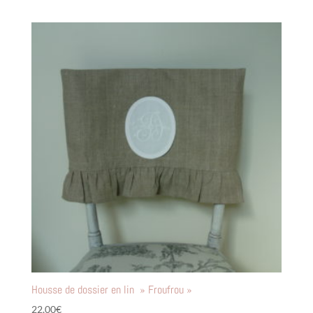
Housse de dossier en lin » Froufrou »
22,00
€