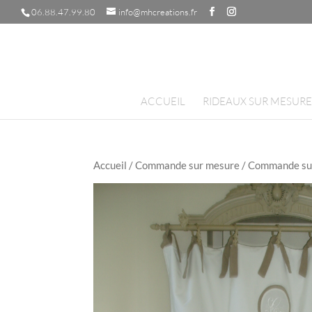
06.88.47.99.80
info@mhcreations.fr
ACCUEIL
RIDEAUX SUR MESURE
Accueil
/
Commande sur mesure
/ Commande su