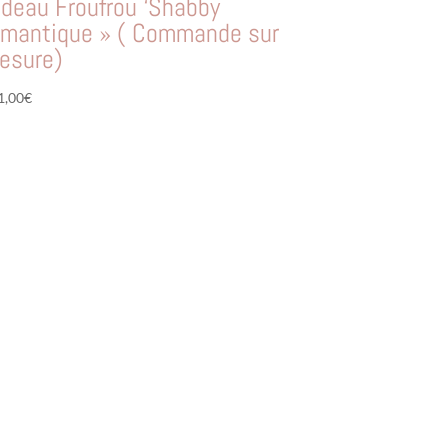
ideau Froufrou ‘Shabby
omantique » ( Commande sur
esure)
1,00
€