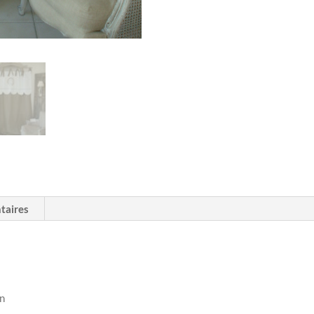
taires
on