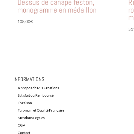
Dessus de canapé feston,
R
monogramme en médaillon
r
m
108,00
€
51
INFORMATIONS
A propos de MH Creations
Satisfait ou Remboursé
Livraison
Fait-main et Qualité Française
Mentions Légales
CGV
Contact