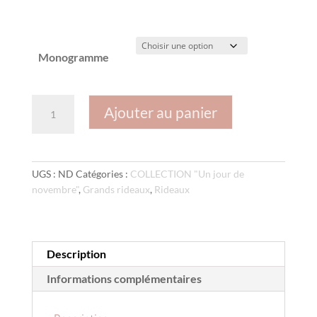
Monogramme
quantité
Ajouter au panier
de
Rideau
.Modèle
"Un
UGS :
ND
Catégories :
COLLECTION "Un jour de
Jour
novembre"
,
Grands rideaux
,
Rideaux
de
novembre"
Description
Informations complémentaires