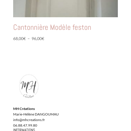
Cantonnière Modèle feston
Plage
68,00
€
–
96,00
€
de
prix :
68,00€
à
96,00€
MH Créations
Marie-Hélène DANGOUMAU
info@mhcreations.fr
06.88.47.99.80
INFORMATIONS