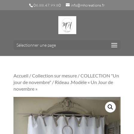
06.88.47.99.80
info@mhcreations.fr
Sélectionner une page
Accueil
/
Collection sur mesure
/
COLLECTION "Un
jour de novembre"
/ Rideau .Modèle « Un Jour de
novembre »