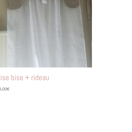
rise bise + rideau
6,00
€