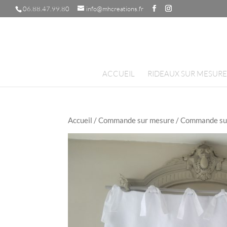
06.88.47.99.80
info@mhcreations.fr
ACCUEIL
RIDEAUX SUR MESURE
Accueil
/
Commande sur mesure
/ Commande sur