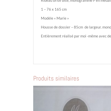
Rideau brise bise, monogramme F en médail
1 – 76 x 165 cm
Modèle « Marie »
Housse de dossier – 85cm de largeur. mon
Entièrement réalisé par moi -même avec des
Produits similaires