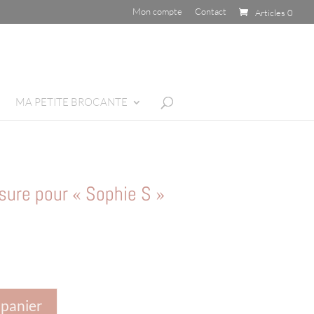
Mon compte
Contact
Articles 0
MA PETITE BROCANTE
re pour « Sophie S »
 panier