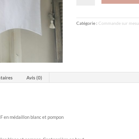
Commande
sur
mesure
Catégorie :
Commande sur mesu
pour
"Sophie
S"
taires
Avis (0)
F en médaillon blanc et pompon