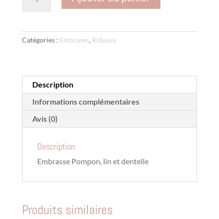
de
Embrasse
pompon
,
Catégories :
Embrases
,
Rideaux
lin
dentelle
x
4
Description
Informations complémentaires
Avis (0)
Description
Embrasse Pompon, lin et dentelle
Produits similaires