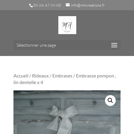
06.88.47.99.80
info@mhcreations.fr
Sélectionner une page
Accueil
/
Rideaux
/
Embrases
/ Embrasse pompon ,
lin dentelle x 4