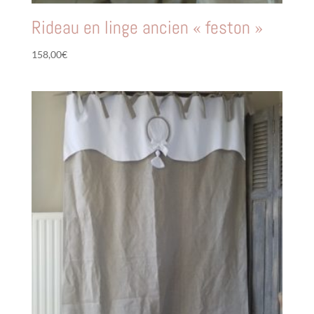
Rideau en linge ancien « feston »
158,00
€