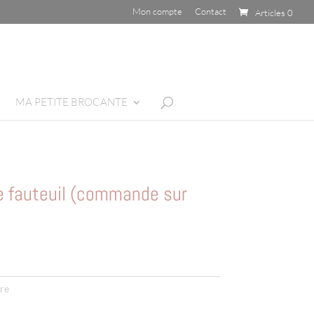
Mon compte
Contact
Articles 0
MA PETITE BROCANTE
e fauteuil (commande sur
re