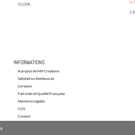
C
50,00
€
13
INFORMATIONS
A propos de MH Creations
Satisfait ou Remboursé
Livraison
Fait-main et Qualité Française
Mentions Légales
CGV
Contact
D®