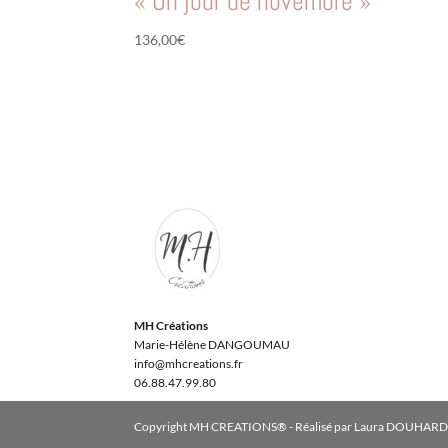
« Un jour de novembre »
136,00
€
MH Créations
Marie-Hélène DANGOUMAU
info@mhcreations.fr
06.88.47.99.80
Copyright MH CREATIONS® - Réalisé par Laura DOUHAR