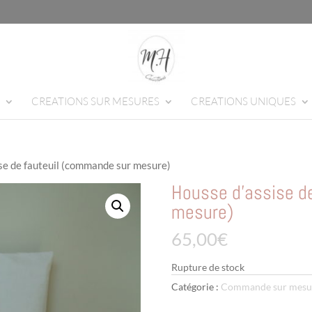
CREATIONS SUR MESURES
CREATIONS UNIQUES
se de fauteuil (commande sur mesure)
Housse d’assise d
mesure)
65,00
€
Rupture de stock
Catégorie :
Commande sur mesu