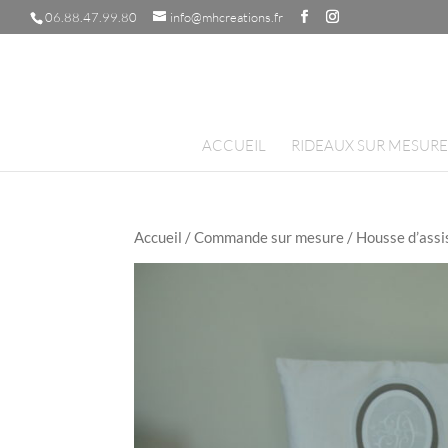
06.88.47.99.80
info@mhcreations.fr
ACCUEIL
RIDEAUX SUR MESURE
Accueil
/
Commande sur mesure
/ Housse d’assi