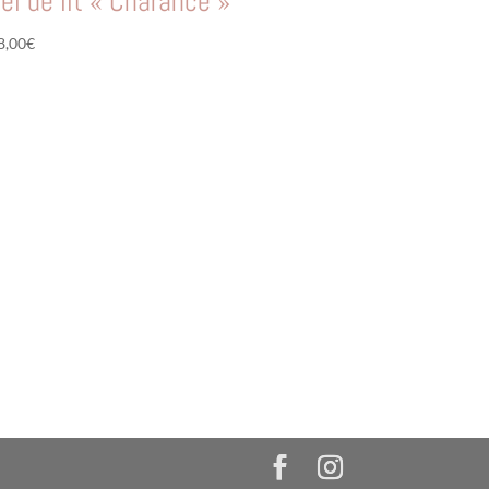
iel de lit « Charance »
8,00
€