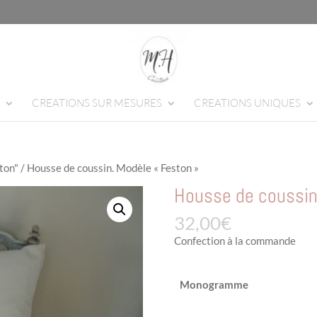
CREATIONS SUR MESURES
CREATIONS UNIQUES
ston"
/ Housse de coussin. Modèle « Feston »
Housse de coussin
32,00
€
Confection à la commande
Monogramme