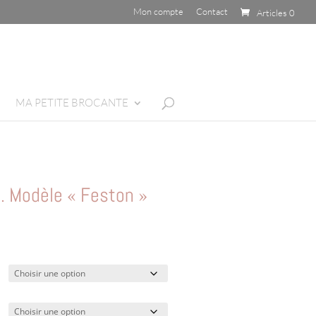
Mon compte
Contact
Articles 0
MA PETITE BROCANTE
. Modèle « Feston »