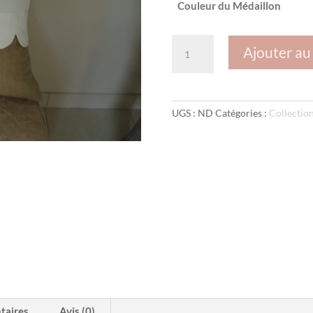
Couleur du Médaillon
quantité
Ajouter au
de
Housse
de
coussin.
UGS :
ND
Catégories :
Collection
Modèle
"Feston"
taires
Avis (0)