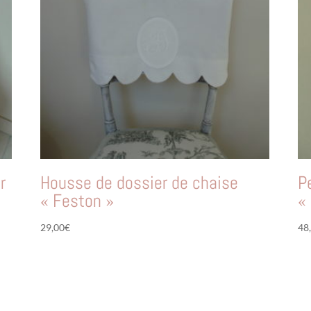
r
Housse de dossier de chaise
P
« Feston »
«
29,00
€
48