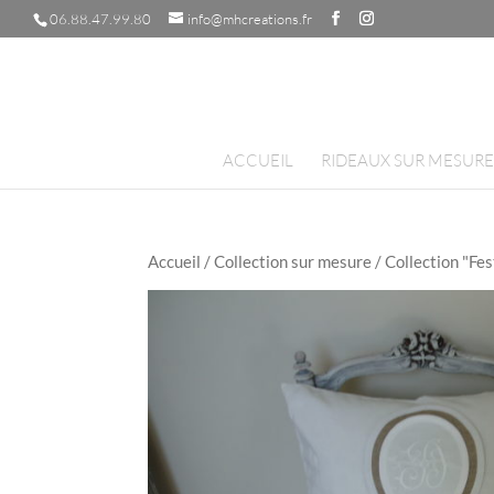
06.88.47.99.80
info@mhcreations.fr
ACCUEIL
RIDEAUX SUR MESURE
Accueil
/
Collection sur mesure
/
Collection "Fe