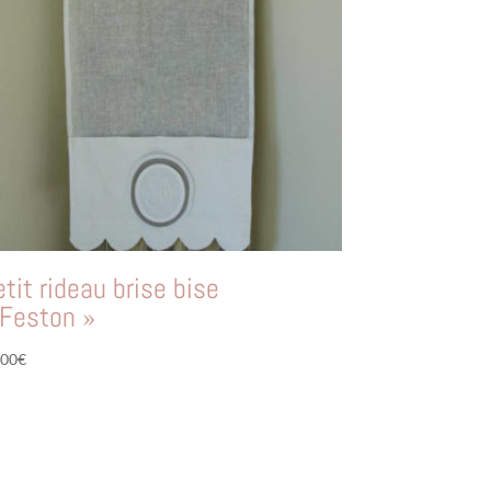
etit rideau brise bise
 Feston »
,00
€