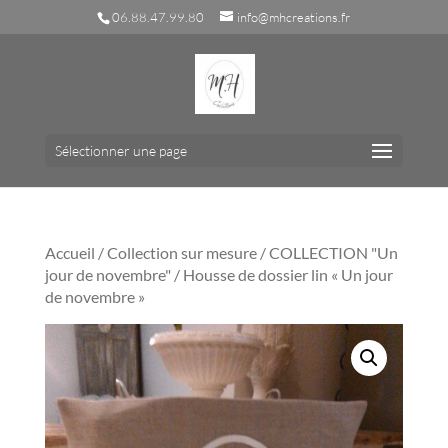
06.88.47.99.80
info@mhcreations.fr
Sélectionner une page
Accueil
/
Collection sur mesure
/
COLLECTION "Un
jour de novembre"
/ Housse de dossier lin « Un jour
de novembre »