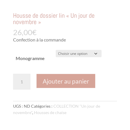
Housse de dossier lin « Un jour de
novembre »
26,00
€
Confection à la commande
Monogramme
quantité
Ajouter au panier
de
Housse
de
dossier
UGS :
ND
Catégories :
COLLECTION "Un jour de
lin
novembre"
,
Housses de chaise
"Un
jour
de