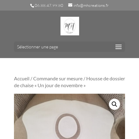
06.88.47.99.80
info@mhcreations.fr
Sélectionner une page
Accueil
/
Commande sur mesure
/ Housse de dossier
de chaise « Un jour de novembre »