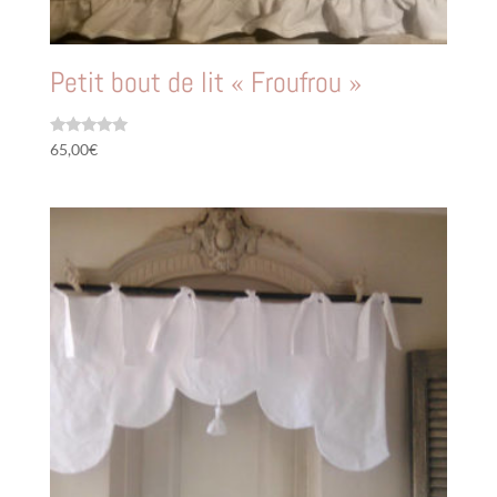
Petit bout de lit « Froufrou »
Note
65,00
€
5.00
sur 5