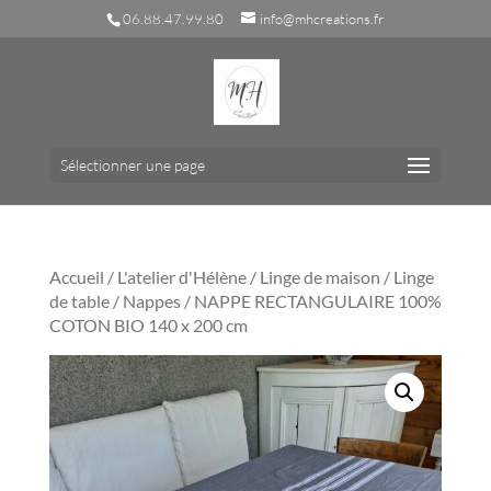
06.88.47.99.80
info@mhcreations.fr
Sélectionner une page
Accueil
/
L'atelier d'Hélène
/
Linge de maison
/
Linge
de table
/
Nappes
/ NAPPE RECTANGULAIRE 100%
COTON BIO 140 x 200 cm