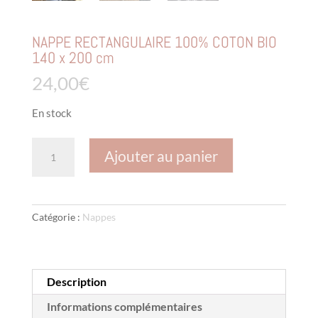
NAPPE RECTANGULAIRE 100% COTON BIO
140 x 200 cm
24,00
€
En stock
quantité
Ajouter au panier
de
NAPPE
RECTANGULAIRE
100%
Catégorie :
Nappes
COTON
BIO
140
x
Description
200
cm
Informations complémentaires