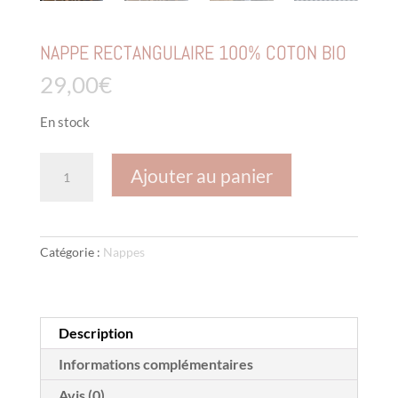
NAPPE RECTANGULAIRE 100% COTON BIO
29,00
€
En stock
quantité
Ajouter au panier
de
NAPPE
RECTANGULAIRE
100%
Catégorie :
Nappes
COTON
BIO
Description
Informations complémentaires
Avis (0)