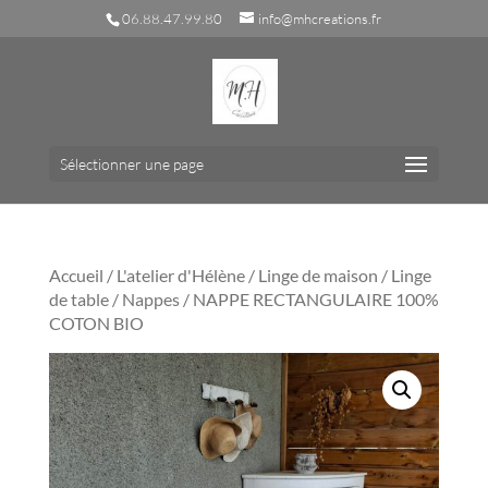
06.88.47.99.80
info@mhcreations.fr
Sélectionner une page
Accueil
/
L'atelier d'Hélène
/
Linge de maison
/
Linge
de table
/
Nappes
/ NAPPE RECTANGULAIRE 100%
COTON BIO