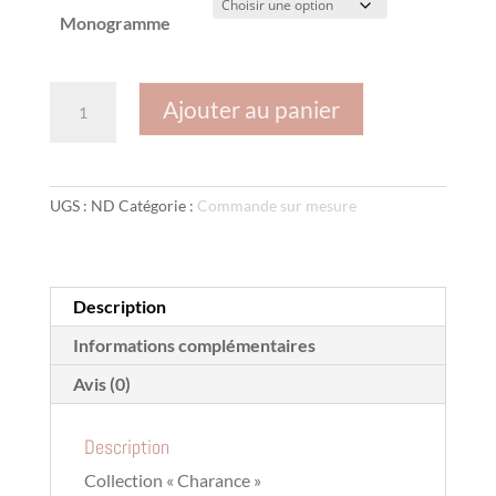
Monogramme
quantité
Ajouter au panier
de
Paire
de
Rideau
UGS :
ND
Catégorie :
Commande sur mesure
bonne
femme
"Charance"
Commande
Description
sur
mesure
Informations complémentaires
Avis (0)
Description
Collection « Charance »