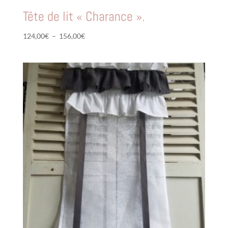
Tête de lit « Charance ».
Plage
124,00
€
–
156,00
€
de
prix :
124,00€
à
156,00€