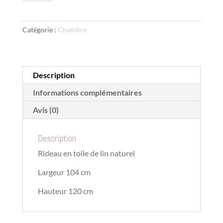
Rideau
store
en
Catégorie :
Chambre
toile
de
lin
Description
Informations complémentaires
Avis (0)
Description
Rideau en toile de lin naturel
Largeur 104 cm
Hauteur 120 cm