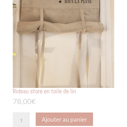
Rideau store en toile de lin
78,00
€
quantité
Ajouter au panier
de