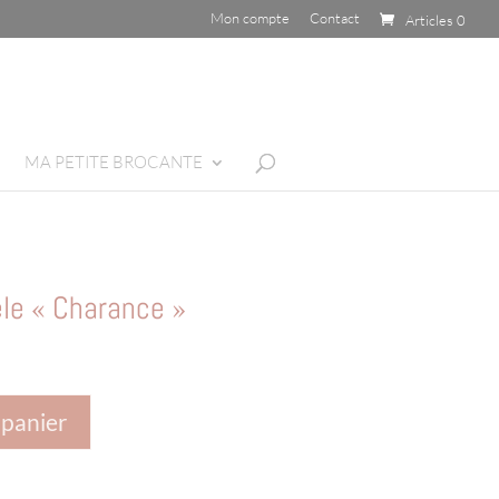
Mon compte
Contact
Articles 0
MA PETITE BROCANTE
le « Charance »
 panier