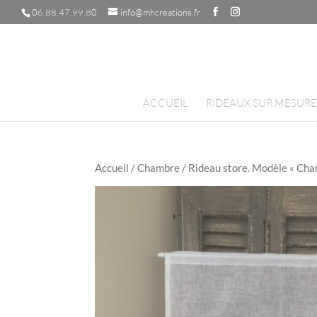
06.88.47.99.80
info@mhcreations.fr
ACCUEIL
RIDEAUX SUR MESURE
Accueil
/
Chambre
/ Rideau store. Modèle « Cha