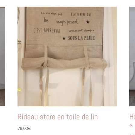
Rideau store en toile de lin
H
«
78,00
€