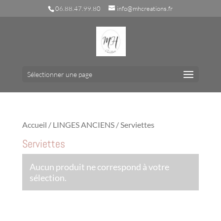
06.88.47.99.80
info@mhcreations.fr
Sélectionner une page
Accueil
/
LINGES ANCIENS
/ Serviettes
Serviettes
Aucun produit ne correspond à votre
sélection.