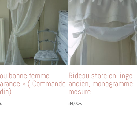
eau bonne femme
Rideau store en linge
harance » ( Commande
ancien, monogramme. 
dia)
mesure
€
84,00
€