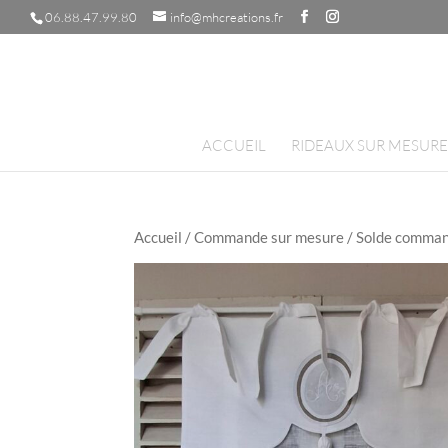
06.88.47.99.80
info@mhcreations.fr
ACCUEIL
RIDEAUX SUR MESURE
Accueil
/
Commande sur mesure
/ Solde comman