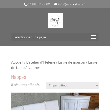
06.88.47.99.80
info@mhcreations.fr
Sélectionner une page
Accueil
/
L'atelier d'Hélène
/
Linge de maison
/
Linge
de table
/ Nappes
Nappes
8 résultats affichés